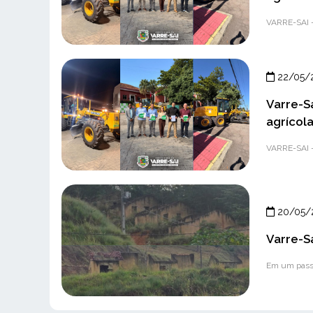
VARRE-SAI – 
22/05/
Varre-S
agrícola
VARRE-SAI – 
20/05/
Varre-S
Em um passo 