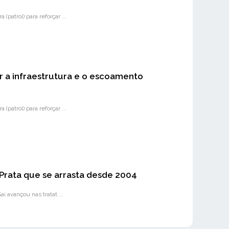
patrol) para reforçar ...
r a infraestrutura e o escoamento
patrol) para reforçar ...
 Prata que se arrasta desde 2004
i avançou nas tratat ...