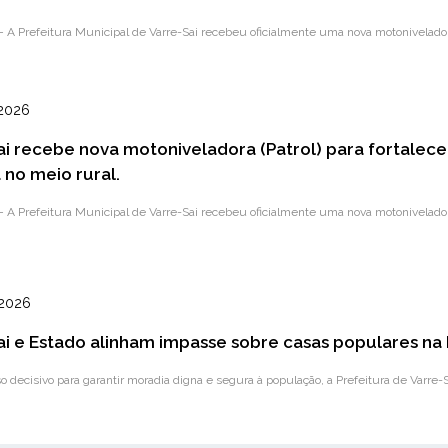
A Prefeitura Municipal de Varre-Sai recebeu oficialmente uma nova motoniveladora (
2026
ai recebe nova motoniveladora (Patrol) para fortalece
 no meio rural.
A Prefeitura Municipal de Varre-Sai recebeu oficialmente uma nova motoniveladora (
2026
ai e Estado alinham impasse sobre casas populares na
decisivo para garantir moradia digna e segura à população, a Prefeitura de Varre-Sa